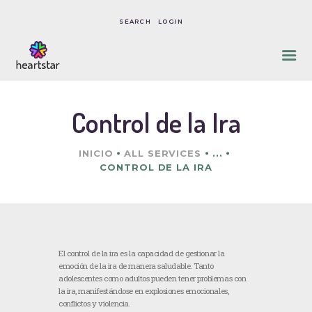
LOGIN
INICIO
SOBRE NOSOTROS
Control de la Ira
NUESTRO ENFOQUE
CONSENTIMIENTO,
INICIO
ALL SERVICES
...
POLÍTICAS & COSTOS
CONTROL DE LA IRA
CONTACTO
El control de la ira es la capacidad de gestionar la
emoción de la ira de manera saludable. Tanto
adolescentes como adultos pueden tener problemas con
la ira, manifestándose en explosiones emocionales,
conflictos y violencia.