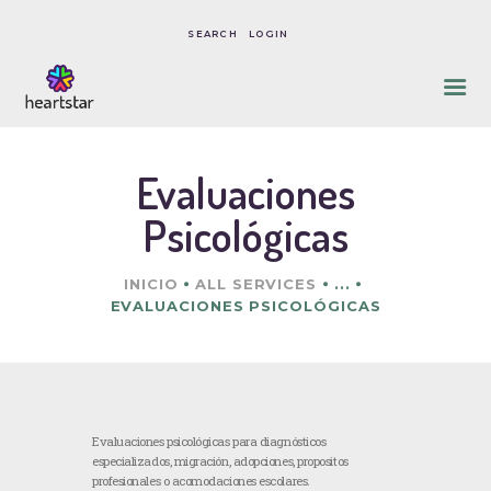
LOGIN
INICIO
SOBRE NOSOTROS
Evaluaciones
NUESTRO ENFOQUE
Psicológicas
CONSENTIMIENTO,
POLÍTICAS & COSTOS
INICIO
ALL SERVICES
...
CONTACTO
EVALUACIONES PSICOLÓGICAS
Evaluaciones psicológicas para diagnósticos
especializados, migración, adopciones, propositos
profesionales o acomodaciones escolares.