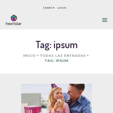
LOGIN
INICIO
SOBRE NOSOTROS
Tag: ipsum
NUESTRO ENFOQUE
CONSENTIMIENTO,
INICIO
TODAS LAS ENTRADAS
POLÍTICAS & COSTOS
TAG: IPSUM
CONTACTO