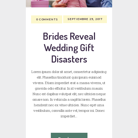
SEPTIEMBRE 29, 2017
0
COMMENTS
Brides Reveal
Wedding Gift
Disasters
Lorem ipsum dolor sit amet, consectetur adipiscing
elit. Phasellus tincidunt quis ipsum euismod
viverra. Etiam imperdiet erat a massa viverra, ut
gravida odio efficitur. In id vestibulum mauris.
Nunc est dapibus volutpat elit, nec ultricies neque
ornare non. In vehicula a sagittis lorem. Phasellus
hendrerit nec ex vitae ultricies. Nunc eget urna
vestibulum, convallis ante vel, tempor mi. Donec
imperdiet…