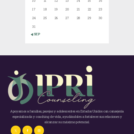
10
11
12
13
14
15
16
17
18
19
20
21
22
23
24
25
26
27
28
29
30
31
« SEP
Apoyamos a familias, parejas y adolescentes en Estados Unidos con consejería
especializada y coaching de vida, ayudándoles a fortalecer sus relaciones y
alcanzar su máximo potencial.