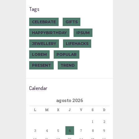
Tags
CELEBRATE
GIFTS
HAPPYBIRTHDAY
IPSUM
JEWELLERY
LIFEHACKS
LOREM
POPULAR
PRESENT
TREND
Calendar
agosto 2026
L
M
X
J
V
S
D
1
2
3
4
5
6
7
8
9