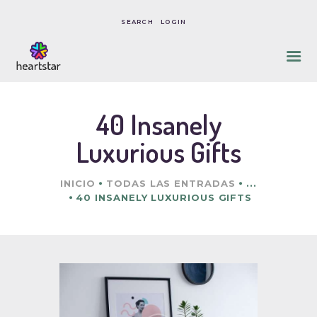
LOGIN
INICIO
SOBRE NOSOTROS
40 Insanely
NUESTRO ENFOQUE
Luxurious Gifts
CONSENTIMIENTO,
POLÍTICAS & COSTOS
INICIO
TODAS LAS ENTRADAS
...
CONTACTO
40 INSANELY LUXURIOUS GIFTS