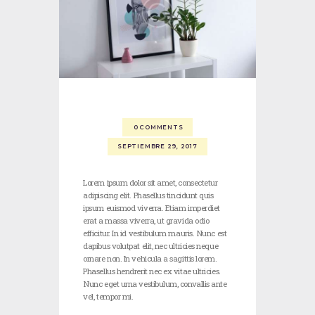
0
COMMENTS
SEPTIEMBRE 29, 2017
Lorem ipsum dolor sit amet, consectetur
adipiscing elit. Phasellus tincidunt quis
ipsum euismod viverra. Etiam imperdiet
erat a massa viverra, ut gravida odio
efficitur. In id vestibulum mauris. Nunc est
dapibus volutpat elit, nec ultricies neque
ornare non. In vehicula a sagittis lorem.
Phasellus hendrerit nec ex vitae ultricies.
Nunc eget urna vestibulum, convallis ante
vel, tempor mi.