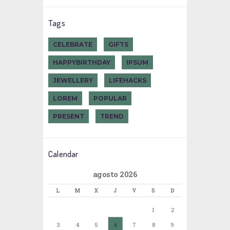
Tags
CELEBRATE
GIFTS
HAPPYBIRTHDAY
IPSUM
JEWELLERY
LIFEHACKS
LOREM
POPULAR
PRESENT
TREND
Calendar
agosto 2026
L
M
X
J
V
S
D
1
2
3
4
5
6
7
8
9