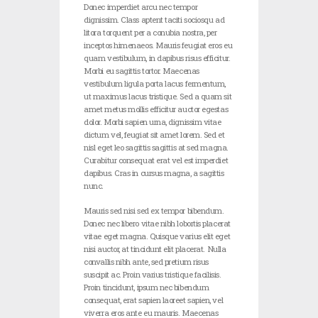
Donec imperdiet arcu nec tempor
dignissim. Class aptent taciti sociosqu ad
litora torquent per a conubia nostra, per
inceptos himenaeos. Mauris feugiat eros eu
quam vestibulum, in dapibus risus efficitur.
Morbi eu sagittis tortor. Maecenas
vestibulum ligula porta lacus fermentum,
ut maximus lacus tristique. Sed a quam sit
amet metus mollis efficitur auctor egestas
dolor. Morbi sapien urna, dignissim vitae
dictum vel, feugiat sit amet lorem. Sed et
nisl eget leo sagittis sagittis at sed magna.
Curabitur consequat erat vel est imperdiet
dapibus. Cras in cursus magna, a sagittis
nunc.
Mauris sed nisi sed ex tempor bibendum.
Donec nec libero vitae nibh lobortis placerat
vitae eget magna. Quisque varius elit eget
nisi auctor, at tincidunt elit placerat. Nulla
convallis nibh ante, sed pretium risus
suscipit ac. Proin varius tristique facilisis.
Proin tincidunt, ipsum nec bibendum
consequat, erat sapien laoreet sapien, vel
viverra eros ante eu mauris. Maecenas