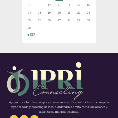
10
11
12
13
14
15
16
17
18
19
20
21
22
23
24
25
26
27
28
29
30
31
« SEP
Apoyamos a familias, parejas y adolescentes en Estados Unidos con consejería
especializada y coaching de vida, ayudándoles a fortalecer sus relaciones y
alcanzar su máximo potencial.