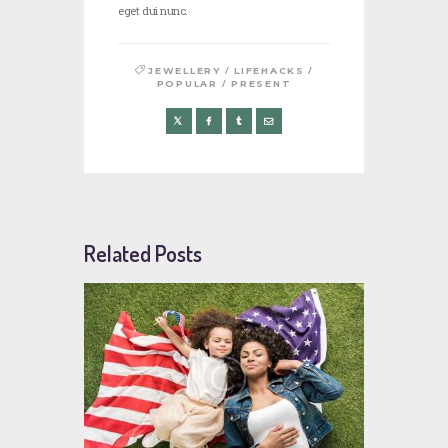
eget dui nunc.
/
/
JEWELLERY
LIFEHACKS
/
POPULAR
PRESENT
Related Posts